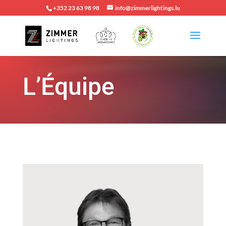
+352 23 63 98 98
info@zimmerlightings.lu
L’Équipe